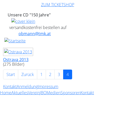
ZUM TICKETSHOP
Unsere CD "150 Jahre"
versandkostenfrei bestellen auf
obmann@tmk.at
Ostrava 2013
(275 Bilder)
Start
Zurück
1
2
3
4
Kontakt
Anmeldung
Impressum
Home
Aktuelles
Verein
JBO
Medien
Sponsoren
Kontakt