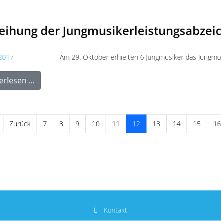
leihung der Jungmusikerleistungsabzei
Am 29. Oktober erhielten 6 Jungmusiker das Jungmu
rlesen ...
Zurück
7
8
9
10
11
12
13
14
15
16
Kontakt